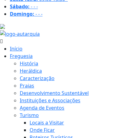
Sábado:
-
-
-
Domingo:
-
-
-
27.4 ºC
Início
Freguesia
História
Heráldica
Caracterização
Praias
Desenvolvimento Sustentável
Instituições e Associações
Agenda de Eventos
Turismo
Locais a Visitar
Onde Ficar
Roteiros Turísticos