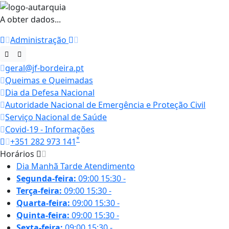
A obter dados...
Administração
geral@jf-bordeira.pt
Queimas e Queimadas
Dia da Defesa Nacional
Autoridade Nacional de Emergência e Proteção Civil
Serviço Nacional de Saúde
Covid-19 - Informações
*
+351 282 973 141
Horários
Dia
Manhã
Tarde
Atendimento
Segunda-feira:
09:00
15:30
-
Terça-feira:
09:00
15:30
-
Quarta-feira:
09:00
15:30
-
Quinta-feira:
09:00
15:30
-
Sexta-feira:
09:00
15:30
-