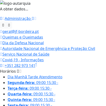
A obter dados...
Administração
geral@jf-bordeira.pt
Queimas e Queimadas
Dia da Defesa Nacional
Autoridade Nacional de Emergência e Proteção Civil
Serviço Nacional de Saúde
Covid-19 - Informações
*
+351 282 973 141
Horários
Dia
Manhã
Tarde
Atendimento
Segunda-feira:
09:00
15:30
-
Terça-feira:
09:00
15:30
-
Quarta-feira:
09:00
15:30
-
Quinta-feira:
09:00
15:30
-
Sexta-feira:
09:00
15:30
-