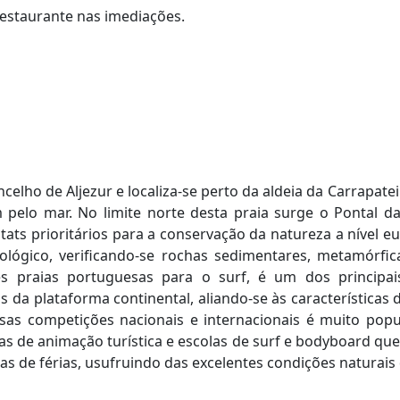
restaurante nas imediações.
ncelho de Aljezur e localiza-se perto da aldeia da Carrapate
m pelo mar. No limite norte desta praia surge o Pontal 
ats prioritários para a conservação da natureza a nível e
ógico, verificando-se rochas sedimentares, metamórficas
es praias portuguesas para o surf, é um dos principa
s da plataforma continental, aliando-se às característica
ersas competições nacionais e internacionais é muito po
as de animação turística e escolas de surf e bodyboard que
s de férias, usufruindo das excelentes condições naturais 