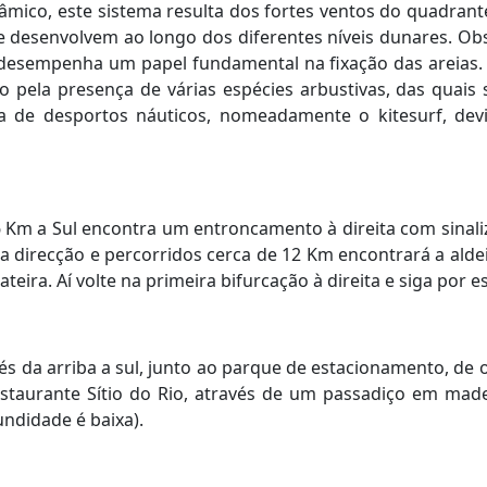
nâmico, este sistema resulta dos fortes ventos do quadra
 se desenvolvem ao longo dos diferentes níveis dunares. 
desempenha um papel fundamental na fixação das areias. O
zado pela presença de várias espécies arbustivas, das qua
a de desportos náuticos, nomeadamente o kitesurf, devi
e 6 Km a Sul encontra um entroncamento à direita com sinali
sa direcção e percorridos cerca de 12 Km encontrará a alde
eira. Aí volte na primeira bifurcação à direita e siga por e
ravés da arriba a sul, junto ao parque de estacionamento, 
Restaurante Sítio do Rio, através de um passadiço em ma
undidade é baixa).