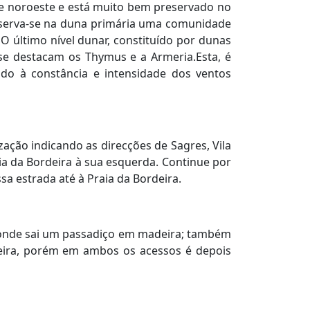
nte noroeste e está muito bem preservado no
Observa-se na duna primária uma comunidade
 último nível dunar, constituído por dunas
is se destacam os Thymus e a Armeria.Esta, é
do à constância e intensidade dos ventos
zação indicando as direcções de Sagres, Vila
ia da Bordeira à sua esquerda. Continue por
ssa estrada até à Praia da Bordeira.
de onde sai um passadiço em madeira; também
deira, porém em ambos os acessos é depois