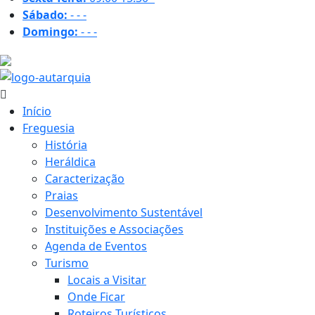
Sábado:
-
-
-
Domingo:
-
-
-
20.3 ºC
Início
Freguesia
História
Heráldica
Caracterização
Praias
Desenvolvimento Sustentável
Instituições e Associações
Agenda de Eventos
Turismo
Locais a Visitar
Onde Ficar
Roteiros Turísticos