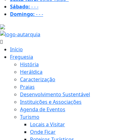
Sábado:
-
-
-
Domingo:
-
-
-
24.4 ºC
Início
Freguesia
História
Heráldica
Caracterização
Praias
Desenvolvimento Sustentável
Instituições e Associações
Agenda de Eventos
Turismo
Locais a Visitar
Onde Ficar
Roteiros Turísticos