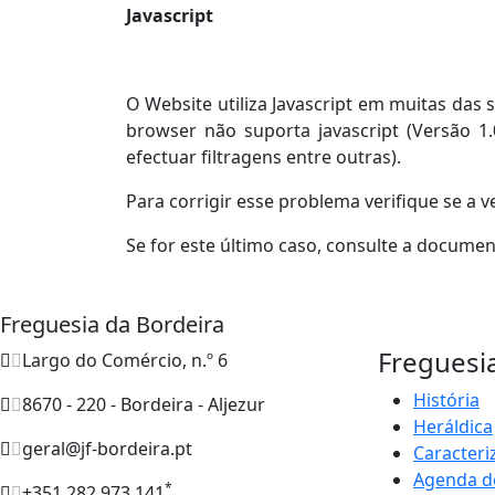
Javascript
O Website utiliza Javascript em muitas da
browser não suporta javascript (Versão 1.
efectuar filtragens entre outras).
Para corrigir esse problema verifique se a 
Se for este último caso, consulte a docume
Freguesia da Bordeira
Freguesi
Largo do Comércio, n.º 6
História
8670 - 220 - Bordeira - Aljezur
Heráldica
geral@jf-bordeira.pt
Caracteri
Agenda d
*
+351 282 973 141