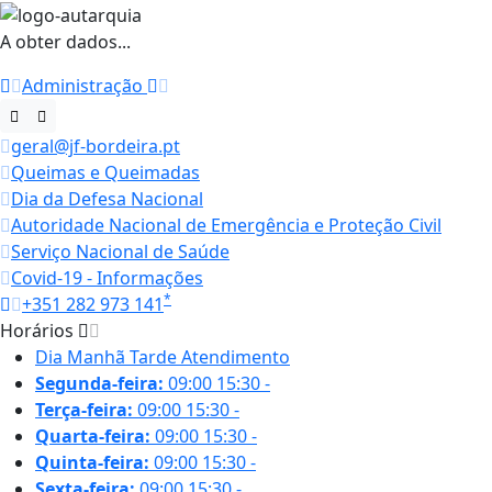
A obter dados...
Administração
geral@jf-bordeira.pt
Queimas e Queimadas
Dia da Defesa Nacional
Autoridade Nacional de Emergência e Proteção Civil
Serviço Nacional de Saúde
Covid-19 - Informações
*
+351 282 973 141
Horários
Dia
Manhã
Tarde
Atendimento
Segunda-feira:
09:00
15:30
-
Terça-feira:
09:00
15:30
-
Quarta-feira:
09:00
15:30
-
Quinta-feira:
09:00
15:30
-
Sexta-feira:
09:00
15:30
-