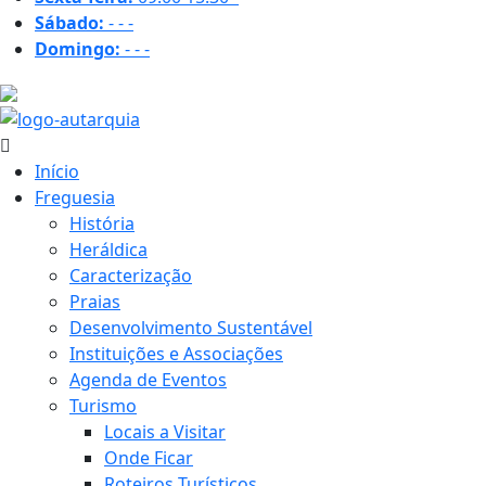
Sábado:
-
-
-
Domingo:
-
-
-
27.4 ºC
Início
Freguesia
História
Heráldica
Caracterização
Praias
Desenvolvimento Sustentável
Instituições e Associações
Agenda de Eventos
Turismo
Locais a Visitar
Onde Ficar
Roteiros Turísticos