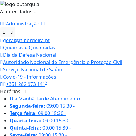
A obter dados...
Administração
geral@jf-bordeira.pt
Queimas e Queimadas
Dia da Defesa Nacional
Autoridade Nacional de Emergência e Proteção Civil
Serviço Nacional de Saúde
Covid-19 - Informações
*
+351 282 973 141
Horários
Dia
Manhã
Tarde
Atendimento
Segunda-feira:
09:00
15:30
-
Terça-feira:
09:00
15:30
-
Quarta-feira:
09:00
15:30
-
Quinta-feira:
09:00
15:30
-
Sexta-feira:
09:00
15:30
-