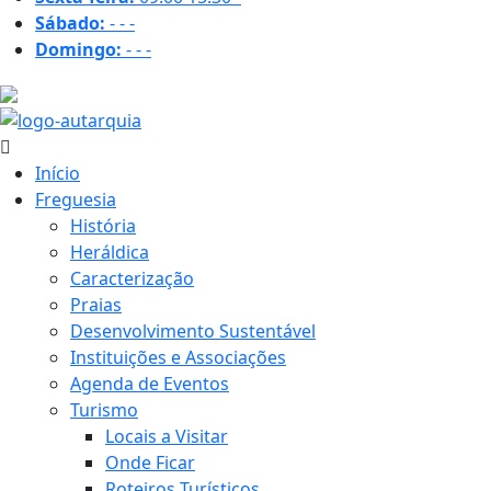
Sábado:
-
-
-
Domingo:
-
-
-
21.6 ºC
Início
Freguesia
História
Heráldica
Caracterização
Praias
Desenvolvimento Sustentável
Instituições e Associações
Agenda de Eventos
Turismo
Locais a Visitar
Onde Ficar
Roteiros Turísticos