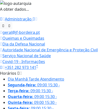
A obter dados...
Administração
geral@jf-bordeira.pt
Queimas e Queimadas
Dia da Defesa Nacional
Autoridade Nacional de Emergência e Proteção Civil
Serviço Nacional de Saúde
Covid-19 - Informações
*
+351 282 973 141
Horários
Dia
Manhã
Tarde
Atendimento
Segunda-feira:
09:00
15:30
-
Terça-feira:
09:00
15:30
-
Quarta-feira:
09:00
15:30
-
Quinta-feira:
09:00
15:30
-
Sexta-feira:
09:00
15:30
-