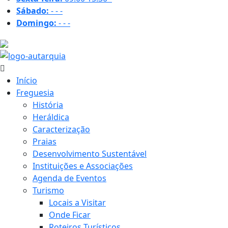
Sábado:
-
-
-
Domingo:
-
-
-
27.7 ºC
Início
Freguesia
História
Heráldica
Caracterização
Praias
Desenvolvimento Sustentável
Instituições e Associações
Agenda de Eventos
Turismo
Locais a Visitar
Onde Ficar
Roteiros Turísticos