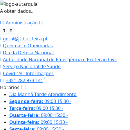
A obter dados...
Administração
geral@jf-bordeira.pt
Queimas e Queimadas
Dia da Defesa Nacional
Autoridade Nacional de Emergência e Proteção Civil
Serviço Nacional de Saúde
Covid-19 - Informações
*
+351 282 973 141
Horários
Dia
Manhã
Tarde
Atendimento
Segunda-feira:
09:00
15:30
-
Terça-feira:
09:00
15:30
-
Quarta-feira:
09:00
15:30
-
Quinta-feira:
09:00
15:30
-
Sexta-feira:
09:00
15:30
-