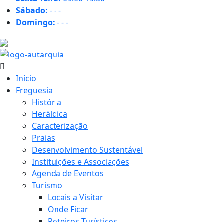
Sábado:
-
-
-
Domingo:
-
-
-
24.3 ºC
Início
Freguesia
História
Heráldica
Caracterização
Praias
Desenvolvimento Sustentável
Instituições e Associações
Agenda de Eventos
Turismo
Locais a Visitar
Onde Ficar
Roteiros Turísticos