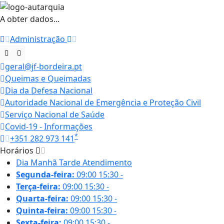
A obter dados...
Administração
geral@jf-bordeira.pt
Queimas e Queimadas
Dia da Defesa Nacional
Autoridade Nacional de Emergência e Proteção Civil
Serviço Nacional de Saúde
Covid-19 - Informações
*
+351 282 973 141
Horários
Dia
Manhã
Tarde
Atendimento
Segunda-feira:
09:00
15:30
-
Terça-feira:
09:00
15:30
-
Quarta-feira:
09:00
15:30
-
Quinta-feira:
09:00
15:30
-
Sexta-feira:
09:00
15:30
-