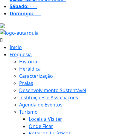
Sábado:
-
-
-
Domingo:
-
-
-
17.2 ºC
Início
Freguesia
História
Heráldica
Caracterização
Praias
Desenvolvimento Sustentável
Instituições e Associações
Agenda de Eventos
Turismo
Locais a Visitar
Onde Ficar
Roteiros Turísticos