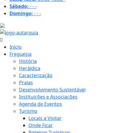
Sábado:
-
-
-
Domingo:
-
-
-
24.7 ºC
Início
Freguesia
História
Heráldica
Caracterização
Praias
Desenvolvimento Sustentável
Instituições e Associações
Agenda de Eventos
Turismo
Locais a Visitar
Onde Ficar
Roteiros Turísticos