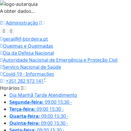
A obter dados...
Administração
geral@jf-bordeira.pt
Queimas e Queimadas
Dia da Defesa Nacional
Autoridade Nacional de Emergência e Proteção Civil
Serviço Nacional de Saúde
Covid-19 - Informações
*
+351 282 973 141
Horários
Dia
Manhã
Tarde
Atendimento
Segunda-feira:
09:00
15:30
-
Terça-feira:
09:00
15:30
-
Quarta-feira:
09:00
15:30
-
Quinta-feira:
09:00
15:30
-
Sexta-feira:
09:00
15:30
-