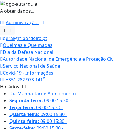
A obter dados...
Administração
geral@jf-bordeira.pt
Queimas e Queimadas
Dia da Defesa Nacional
Autoridade Nacional de Emergência e Proteção Civil
Serviço Nacional de Saúde
Covid-19 - Informações
*
+351 282 973 141
Horários
Dia
Manhã
Tarde
Atendimento
Segunda-feira:
09:00
15:30
-
Terça-feira:
09:00
15:30
-
Quarta-feira:
09:00
15:30
-
Quinta-feira:
09:00
15:30
-
Sexta-feira:
09:00
15:30
-