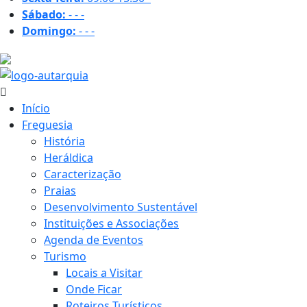
Sábado:
-
-
-
Domingo:
-
-
-
19.4 ºC
Início
Freguesia
História
Heráldica
Caracterização
Praias
Desenvolvimento Sustentável
Instituições e Associações
Agenda de Eventos
Turismo
Locais a Visitar
Onde Ficar
Roteiros Turísticos