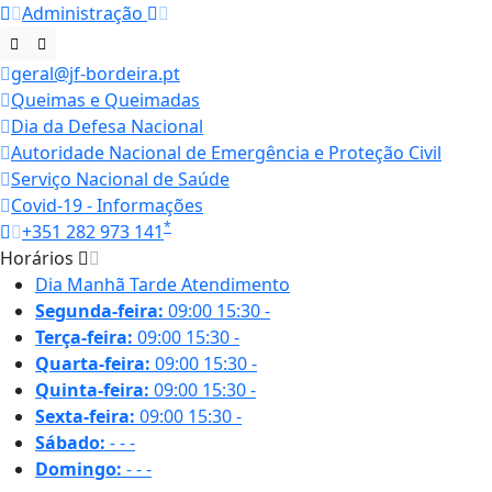
Administração
geral@jf-bordeira.pt
Queimas e Queimadas
Dia da Defesa Nacional
Autoridade Nacional de Emergência e Proteção Civil
Serviço Nacional de Saúde
Covid-19 - Informações
*
+351 282 973 141
Horários
Dia
Manhã
Tarde
Atendimento
Segunda-feira:
09:00
15:30
-
Terça-feira:
09:00
15:30
-
Quarta-feira:
09:00
15:30
-
Quinta-feira:
09:00
15:30
-
Sexta-feira:
09:00
15:30
-
Sábado:
-
-
-
Domingo:
-
-
-